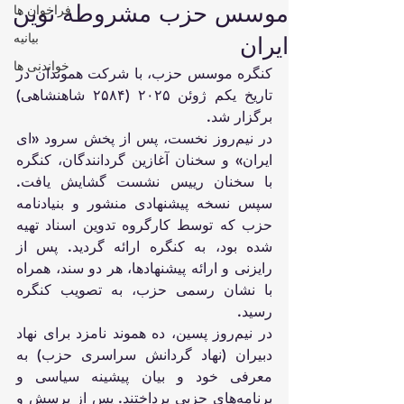
موسس حزب مشروطه نوین
فراخوان ها
بیانیه
ایران
خواندنی ها
کنگره موسس حزب، با شرکت هموندان در 
تاریخ یکم ژوئن ۲۰۲۵ (۲۵۸۴ شاهنشاهی) 
برگزار شد.
در نیم‌روز نخست، پس از پخش سرود «ای 
ایران» و سخنان آغازین گردانندگان، کنگره 
با سخنان رییس نشست گشایش یافت. 
سپس نسخه پیشنهادی منشور و بنیادنامه 
حزب که توسط کارگروه تدوین اسناد تهیه 
شده بود، به کنگره ارائه گردید. پس از 
رایزنی و ارائه پیشنهادها، هر دو سند، همراه 
با نشان رسمی حزب، به تصویب کنگره 
رسید.
در نیم‌روز پسین، ده هموند نامزد برای نهاد 
دبیران (نهاد گردانش سراسری حزب) به 
معرفی خود و بیان پیشینه سیاسی و 
برنامه‌های حزبی پرداختند. پس از پرسش و 